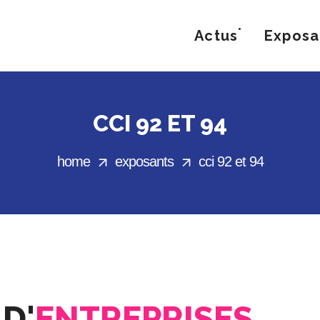
Actus
Exposa
CCI 92 ET 94
home
exposants
cci 92 et 94
D'
ENTREPRISES