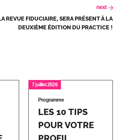
next
LA REVUE FIDUCIAIRE, SERA PRÉSENT À LA
DEUXIÈME ÉDITION DU PRACTICE !
7 juillet 2026
14 dé
Programme
Pr
LES 10 TIPS
A
POUR VOTRE
P
E
PROFIL
D